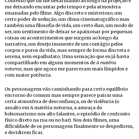
Confesso que fui me desarmando ao longo da projeção e
me deixando encantar pelo tempo e pela atmosfera
emanadas pelo filme. Algo discreto e misterioso, um
certo poder de sedução, um clima cinematográfico mas
também uma filosofia de vida, um certo élan, um modo de
ser, um sentimento de deixar se apaixonar por pequenas
coisas ou acontecimentos que surgem ao longo da
narrativa, um desejo imanente de um contágio pelos
corpos e poros da vida, mas sempre de forma discreta e
serena, sem espalhafato. Uma sensação que eu já havia
compartilhado em alguns momentos de
A matéria
noturna
, mas que agora me pareceram mais límpidos e
com maior potência.
Os personagens vão caminhando para certo equilíbrio
em torno do comum mas sempre parece pairar uma
certa atmosfera de desconfiança, ou de violência (o
assalto em A matéria noturna, a ameaça do
bolsonarismo nos alto falantes, o episódio de confronto
físico direto na rua ou no bar). Nos dois filmes, uma
dificuldade de os personagens finalmente se despedirem,
e decidirem ficar.