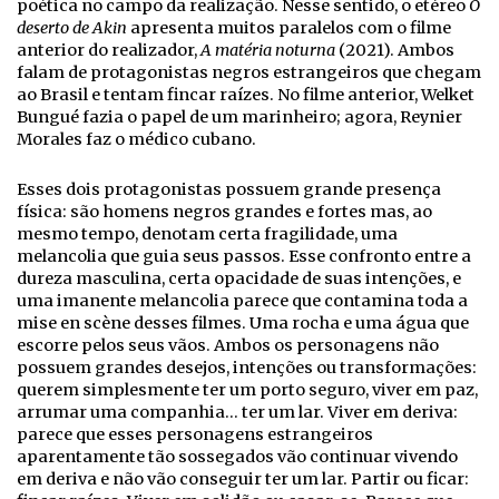
poética no campo da realização. Nesse sentido, o etéreo
O
deserto de Akin
apresenta muitos paralelos com o filme
anterior do realizador,
A matéria noturna
(2021). Ambos
falam de protagonistas negros estrangeiros que chegam
ao Brasil e tentam fincar raízes. No filme anterior, Welket
Bungué fazia o papel de um marinheiro; agora, Reynier
Morales faz o médico cubano.
Esses dois protagonistas possuem grande presença
física: são homens negros grandes e fortes mas, ao
mesmo tempo, denotam certa fragilidade, uma
melancolia que guia seus passos. Esse confronto entre a
dureza masculina, certa opacidade de suas intenções, e
uma imanente melancolia parece que contamina toda a
mise en scène desses filmes. Uma rocha e uma água que
escorre pelos seus vãos. Ambos os personagens não
possuem grandes desejos, intenções ou transformações:
querem simplesmente ter um porto seguro, viver em paz,
arrumar uma companhia… ter um lar. Viver em deriva:
parece que esses personagens estrangeiros
aparentamente tão sossegados vão continuar vivendo
em deriva e não vão conseguir ter um lar. Partir ou ficar: