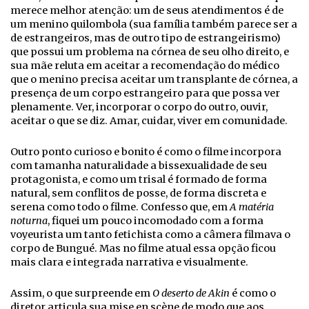
merece melhor atenção: um de seus atendimentos é de
um menino quilombola (sua família também parece ser a
de estrangeiros, mas de outro tipo de estrangeirismo)
que possui um problema na córnea de seu olho direito, e
sua mãe reluta em aceitar a recomendação do médico
que o menino precisa aceitar um transplante de córnea, a
presença de um corpo estrangeiro para que possa ver
plenamente. Ver, incorporar o corpo do outro, ouvir,
aceitar o que se diz. Amar, cuidar, viver em comunidade.
Outro ponto curioso e bonito é como o filme incorpora
com tamanha naturalidade a bissexualidade de seu
protagonista, e como um trisal é formado de forma
natural, sem conflitos de posse, de forma discreta e
serena como todo o filme. Confesso que, em
A matéria
noturna
, fiquei um pouco incomodado com a forma
voyeurista um tanto fetichista como a câmera filmava o
corpo de Bungué. Mas no filme atual essa opção ficou
mais clara e integrada narrativa e visualmente.
Assim, o que surpreende em
O deserto de Akin
é como o
diretor articula sua mise en scène de modo que aos