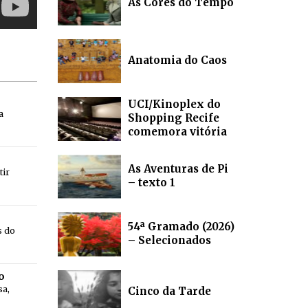
As Cores do Tempo
Anatomia do Caos
UCI/Kinoplex do
a
Shopping Recife
comemora vitória
As Aventuras de Pi
tir
– texto 1
54ª Gramado (2026)
s do
– Selecionados
o
sa,
Cinco da Tarde