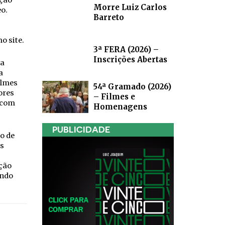
ação
Morre Luiz Carlos
o.
Barreto
o site.
3ª FERA (2026) –
Inscrições Abertas
 a
a
ilmes
54ª Gramado (2026)
ores
– Filmes e
 com
Homenagens
PUBLICIDADE
o de
as
ção
indo