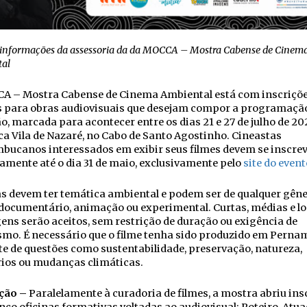
nformações da assessoria da da MOCCA – Mostra Cabense de Cinem
al
A – Mostra Cabense de Cinema Ambiental está com inscriçõ
s para obras audiovisuais que desejam compor a programação
ão, marcada para acontecer entre os dias 21 e 27 de julho de 20
ca Vila de Nazaré, no Cabo de Santo Agostinho. Cineastas
bucanos interessados em exibir seus filmes devem se inscre
amente até o dia 31 de maio, exclusivamente pelo
site do event
s devem ter temática ambiental e podem ser de qualquer gên
 documentário, animação ou experimental. Curtas, médias e l
ns serão aceitos, sem restrição de duração ou exigência de
smo. É necessário que o filme tenha sido produzido em Perna
te de questões como sustentabilidade, preservação, natureza,
rios ou mudanças climáticas.
ção –
Paralelamente à curadoria de filmes, a mostra abriu ins