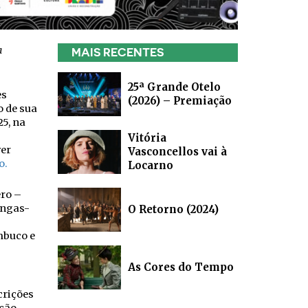
a
MAIS RECENTES
25ª Grande Otelo
es
(2026) – Premiação
 de sua
25, na
Vitória
ver
Vasconcellos vai à
o.
Locarno
ero –
ongas-
O Retorno (2024)
mbuco e
As Cores do Tempo
crições