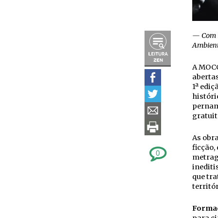
— Com i
Ambient
A MOCC
aberta
1ª ediç
históri
pernam
gratuit
As obra
ficção,
0
metrage
inediti
que tra
territó
Forma