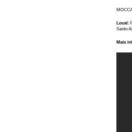
MOCCA 
Local:
P
Santo Ag
Mais in