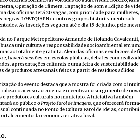
nco oficinas formativas voltadas ao audiovisual: Roteiro, Atu
inema, Operação de Câmera, Captação de Som e Edição de Víde
a das oficinas terá 20 vagas, com prioridade para mulheres,
s negras, LGBTQIAPN+ e outros grupos historicamente sub-
ntados. As inscrições seguem até o dia 15 de junho, pelo mesm
ada no Parque Metropolitano Armando de Holanda Cavalcanti,
busca unir cultura e responsabilidade socioambiental em um
ação totalmente gratuita. Além das oficinas e exibições de f
ivre, haverá sessões em escolas públicas, debates com realizad
dos, apresentações culturais e uma feira de sustentabilidade
s de produtos artesanais feitos a partir de resíduos sólidos.
ização do evento destaca que a mostra foi criada com o intuit
ralizar o acesso ao cinema e incentivar o surgimento de nov
s e produtores culturais no município. A iniciativa também
ntará ao público o
Projeto Farol de Imagens,
que oferecerá forma
sual continuada no Ponto de Cultura Farol de Ideias, contribu
fortalecimento da economia criativa local.
ÇO.