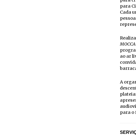
para ci
para C
Cada um
pessoa
represe
Realiz
MOCCA
program
ao ar l
convida
barraca
A organ
descent
plateia
aprese
audiovi
para o 
SERVI