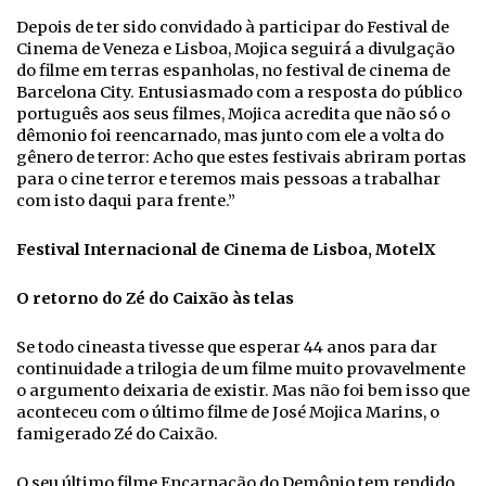
Depois de ter sido convidado à participar do Festival de
Cinema de Veneza e Lisboa, Mojica seguirá a divulgação
do filme em terras espanholas, no festival de cinema de
Barcelona City. Entusiasmado com a resposta do público
português aos seus filmes, Mojica acredita que não só o
dêmonio foi reencarnado, mas junto com ele a volta do
gênero de terror: Acho que estes festivais abriram portas
para o cine terror e teremos mais pessoas a trabalhar
com isto daqui para frente.”
Festival Internacional de Cinema de Lisboa, MotelX
O retorno do Zé do Caixão às telas
Se todo cineasta tivesse que esperar 44 anos para dar
continuidade a trilogia de um filme muito provavelmente
o argumento deixaria de existir. Mas não foi bem isso que
aconteceu com o último filme de José Mojica Marins, o
famigerado Zé do Caixão.
O seu último filme Encarnação do Demônio tem rendido