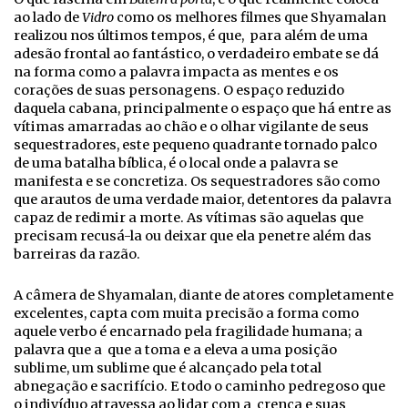
ao lado de
Vidro
como os melhores filmes que Shyamalan
realizou nos últimos tempos, é que, para além de uma
adesão frontal ao fantástico, o verdadeiro embate se dá
na forma como a palavra impacta as mentes e os
corações de suas personagens. O espaço reduzido
daquela cabana, principalmente o espaço que há entre as
vítimas amarradas ao chão e o olhar vigilante de seus
sequestradores, este pequeno quadrante tornado palco
de uma batalha bíblica, é o local onde a palavra se
manifesta e se concretiza. Os sequestradores são como
que arautos de uma verdade maior, detentores da palavra
capaz de redimir a morte. As vítimas são aquelas que
precisam recusá-la ou deixar que ela penetre além das
barreiras da razão.
A câmera de Shyamalan, diante de atores completamente
excelentes, capta com muita precisão a forma como
aquele verbo é encarnado pela fragilidade humana; a
palavra que a que a toma e a eleva a uma posição
sublime, um sublime que é alcançado pela total
abnegação e sacrifício. E todo o caminho pedregoso que
o indivíduo atravessa ao lidar com a crença e suas