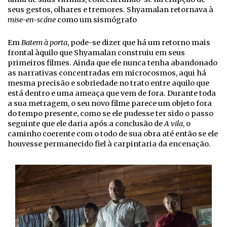
seus gestos, olhares e tremores. Shyamalan retornava à
mise-en-scáne
como um sismógrafo
Em
Batem à porta
, pode-se dizer que há um retorno mais
frontal àquilo que Shyamalan construiu em seus
primeiros filmes. Ainda que ele nunca tenha abandonado
as narrativas concentradas em microcosmos, aqui há
mesma precisão e sobriedade no trato entre aquilo que
está dentro e uma ameaça que vem de fora. Durante toda
a sua metragem, o seu novo filme parece um objeto fora
do tempo presente, como se ele pudesse ter sido o passo
seguinte que ele daria após a conclusão de
A vila
, o
caminho coerente com o todo de sua obra até então se ele
houvesse permanecido fiel à carpintaria da encenação.