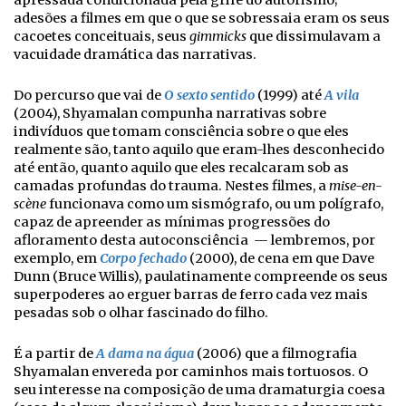
apressada condicionada pela grife do autorismo;
adesões a filmes em que o que se sobressaia eram os seus
cacoetes conceituais, seus
gimmicks
que dissimulavam a
vacuidade dramática das narrativas.
Do percurso que vai de
O sexto sentido
(1999) até
A vila
(2004), Shyamalan compunha narrativas sobre
indivíduos que tomam consciência sobre o que eles
realmente são, tanto aquilo que eram-lhes desconhecido
até então, quanto aquilo que eles recalcaram sob as
camadas profundas do trauma. Nestes filmes, a
mise-en-
scène
funcionava como um sismógrafo, ou um polígrafo,
capaz de apreender as mínimas progressões do
afloramento desta autoconsciência
—
lembremos, por
exemplo, em
Corpo fechado
(2000), de cena em que Dave
Dunn (Bruce Willis), paulatinamente compreende os seus
superpoderes ao erguer barras de ferro cada vez mais
pesadas sob o olhar fascinado do filho.
É a partir de
A dama na água
(2006) que a filmografia
Shyamalan envereda por caminhos mais tortuosos. O
seu interesse na composição de uma dramaturgia coesa