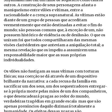
Shyamalan não faz um filme de sequestro como tantos
outros. A construção de seus personagens afasta o
maniqueísmo entre vilões e vítimas, entre a
racionalidade e a crença supranatural. As vítimas estão
diante de um grupo de pessoas que acreditam
veementemente que estão destinadas a evitar o fim do
mundo; são pessoas comuns que, à exceção de um, não
possuem histórico de violência ou de desilusão. O que os
uniram foi que todos compartilharam das mesmas
visões clarividentes que anteviam a aniquilação total; a
mesma revelação que os impeliu a assumirem uma
responsabilidade maior que as suas próprias
individualidades.
Os vilões não fustigam as suas vítimas com torturas
físicas; sua coerção se dá através de um dispositivo
brilhante da narrativa: a cada recusa da família em
sacrificar um dos seus, um dos sequestradores entregar-
se à própria morte pelas mãos de um dos companheiros,
o que desencadeará pragas ao redor do mundo,
verdadeiras tragédias em grande escala mas que são
apenas prenúncios daquilo dizimará totalmente a
humanidade. Os efeitos dessas pragas são