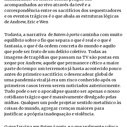
acompanhados ao vivo através da tevê e a
correspondência entre os sacrifícios dos sequestradores
e os eventos trágicos é o que abala as estruturas lógicas
de Andrew, Eric e Wen
Todavia, a narrativa de
Batem à porta
caminha com muito
equilíbrio sobre o fio que separa o que é real e o que é
fantasia, o que é da ordem concreta do mundo e aquilo
que pode ser fruto de um delírio coletivo. Todas as
imagens de tragédias que passam na TV são postas em
xeque por Andrew, aquele que permanece cético a maior
parte do tempo: um terremoto já havia acontecido pouco
antes do primeiro sacrifício; o desencadear global de
uma pandemia viral já era um risco conhecido após os
primeiros casos terem serem noticiados anteriormente.
Tudo pode o ser o apocalipse quanto ser apenas o nosso
cotidiano trágico que é massivamente divulgado pelas
mídias. Qualquer um pode projetar sentido metafísico às
coisas do mundo, agregar crenças maiores para
justificar a própria inadequação e violência.
O que fascina em
Batem à porta
, e o que realmente coloca