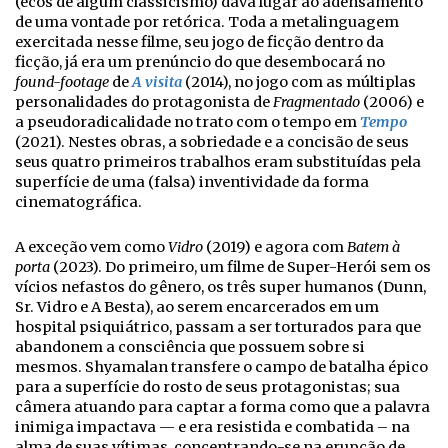
(ecos de algum classicismo) dava lugar ao adensamento
de uma vontade por retórica. Toda a metalinguagem
exercitada nesse filme, seu jogo de ficção dentro da
ficção, já era um prenúncio do que desembocará no
found-footage
de
A visita
(2014), no jogo com as múltiplas
personalidades do protagonista de
Fragmentado
(2006) e
a pseudoradicalidade no trato com o tempo em
Tempo
(2021). Nestes obras, a sobriedade e a concisão de seus
seus quatro primeiros trabalhos eram substituídas pela
superfície de uma (falsa) inventividade da forma
cinematográfica.
A exceção vem como
Vidro
(2019) e agora com
Batem à
porta
(2023). Do primeiro, um filme de Super-Herói sem os
vícios nefastos do gênero, os três super humanos (Dunn,
Sr. Vidro e A Besta), ao serem encarcerados em um
hospital psiquiátrico, passam a ser torturados para que
abandonem a consciência que possuem sobre si
mesmos. Shyamalan transfere o campo de batalha épico
para a superfície do rosto de seus protagonistas; sua
câmera atuando para captar a forma como que a palavra
inimiga impactava
—
e era resistida e combatida – na
alma de suas vítimas, concentrando-se na erupção de