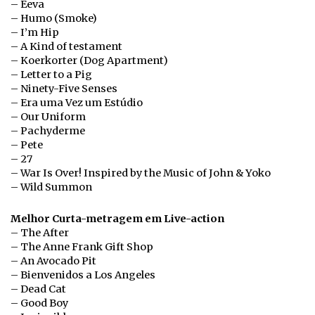
– Eeva
– Humo (Smoke)
– I’m Hip
– A Kind of testament
– Koerkorter (Dog Apartment)
– Letter to a Pig
– Ninety-Five Senses
– Era uma Vez um Estúdio
– Our Uniform
– Pachyderme
– Pete
– 27
– War Is Over! Inspired by the Music of John & Yoko
– Wild Summon
Melhor Curta-metragem em Live-action
– The After
– The Anne Frank Gift Shop
– An Avocado Pit
– Bienvenidos a Los Angeles
– Dead Cat
– Good Boy