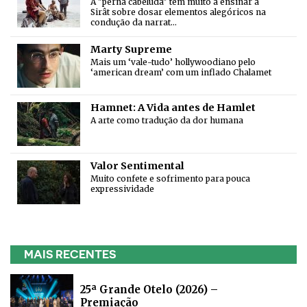
A "perna cabeluda" tem muito a ensinar a
Sirât sobre dosar elementos alegóricos na
condução da narrat…
Marty Supreme
Mais um ‘vale-tudo’ hollywoodiano pelo
‘american dream’ com um inflado Chalamet
Hamnet: A Vida antes de Hamlet
A arte como tradução da dor humana
Valor Sentimental
Muito confete e sofrimento para pouca
expressividade
MAIS RECENTES
25ª Grande Otelo (2026) –
Premiação