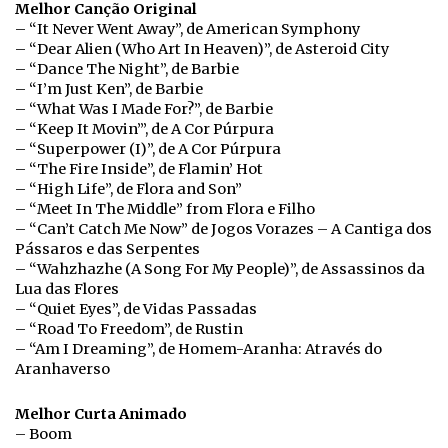
Melhor Canção Original
– “It Never Went Away”, de American Symphony
– “Dear Alien (Who Art In Heaven)”, de Asteroid City
– “Dance The Night”, de Barbie
– “I’m Just Ken”, de Barbie
– “What Was I Made For?”, de Barbie
– “Keep It Movin’”, de A Cor Púrpura
– “Superpower (I)”, de A Cor Púrpura
– “The Fire Inside”, de Flamin’ Hot
– “High Life”, de Flora and Son”
– “Meet In The Middle” from Flora e Filho
– “Can’t Catch Me Now” de Jogos Vorazes – A Cantiga dos
Pássaros e das Serpentes
– “Wahzhazhe (A Song For My People)”, de Assassinos da
Lua das Flores
– “Quiet Eyes”, de Vidas Passadas
– “Road To Freedom”, de Rustin
– “Am I Dreaming”, de Homem-Aranha: Através do
Aranhaverso
Melhor Curta Animado
– Boom