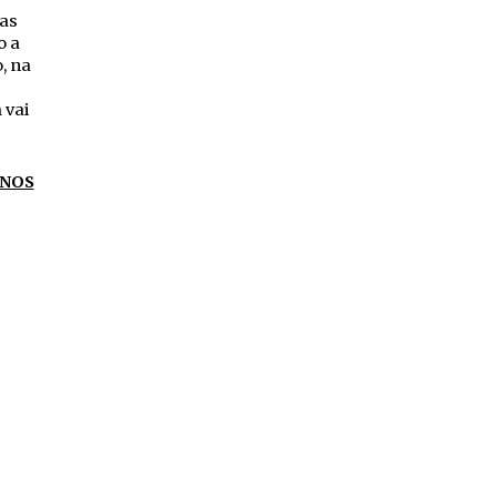
uas
o a
, na
 vai
ANOS