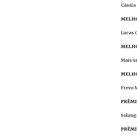
Cássia
MELHO
Lucas C
MELH
Mais um
MELHO
Frevo M
PRÊMI
Solange
PRÊMI