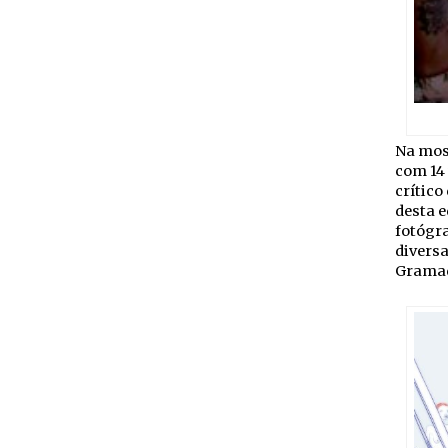
Na mos
com 14 
crítico
desta e
fotógra
diversa
Grama