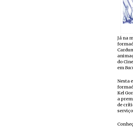
Já na m
formado
Cardume
anima
do Cine
em
Bac
Nesta e
formado
Kel Gom
a premi
de crít
serviço
Conheça