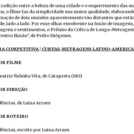
radição entre a beleza de uma cidade e o esquecimento das s
, o filme faz da simplicidade sua maior qualidade, elaborand
mação de dois mundos aparentemente tão distantes que estão
de, lado a lado. Por esse olhar envolvente na fusão de imagens,
agens e sentimentos, o Prêmio da Crítica de Longa-Metragem
entro Ilusão”, de Pedro Diógenes.
A COMPETITIVA | CURTAS-METRAGENS LATINO-AMERIC
R FILME
atriz Ñsîmba Vita, de Catapreta (MG)
R DIREÇÃO
ências, de Luisa Arraes
R ROTEIRO
ncias, escrito por Luisa Arraes