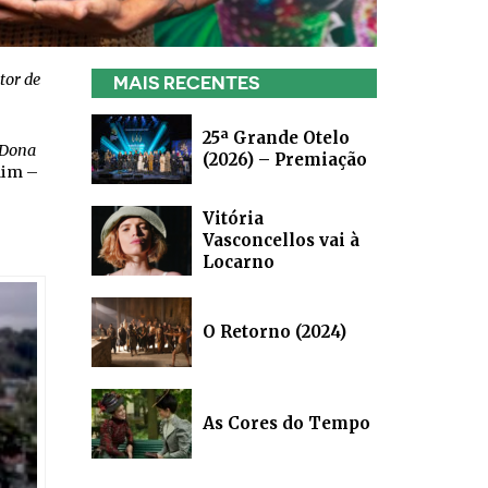
tor de
MAIS RECENTES
25ª Grande Otelo
Dona
(2026) – Premiação
dim –
Vitória
Vasconcellos vai à
Locarno
O Retorno (2024)
As Cores do Tempo