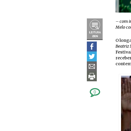
– com in
Melo co
O long
Beatriz
Festiva
recebe
contem
0