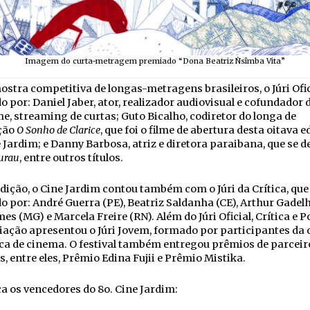
Imagem do curta-metragem premiado “Dona Beatriz Ñsîmba Vita”
ostra competitiva de longas-metragens brasileiros, o Júri Ofic
 por: Daniel Jaber, ator, realizador audiovisual e cofundador 
, streaming de curtas; Guto Bicalho, codiretor do longa de
ção
O Sonho de Clarice
, que foi o filme de abertura desta oitava e
 Jardim; e Danny Barbosa, atriz e diretora paraibana, que se 
urau
, entre outros títulos.
dição, o Cine Jardim contou também com o Júri da Crítica, que 
 por: André Guerra (PE), Beatriz Saldanha (CE), Arthur Gadelh
es (MG) e Marcela Freire (RN). Além do Júri Oficial, Crítica e P
ação apresentou o Júri Jovem, formado por participantes da 
ica de cinema. O festival também entregou prêmios de parcei
s, entre eles, Prêmio Edina Fujii e Prêmio Mistika.
 os vencedores do 8o. Cine Jardim: