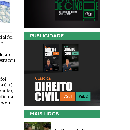
PUBLICIDADE
ial foi
do
dição
destacou
foi
a (CE),
opular,
oficina
ros em
MAIS LIDOS