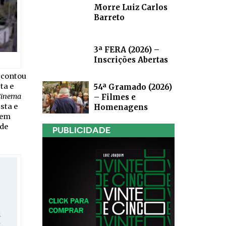
Morre Luiz Carlos
Barreto
3ª FERA (2026) –
Inscrições Abertas
 contou
ta e
54ª Gramado (2026)
 Cinema
– Filmes e
sta e
Homenagens
 em
 de
PUBLICIDADE