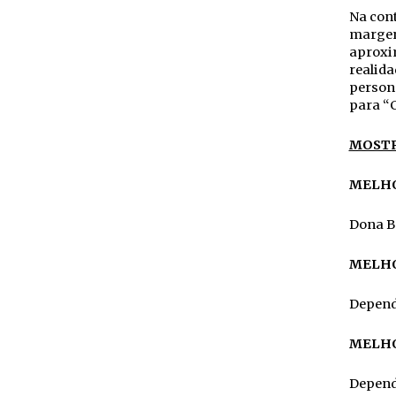
Na cont
margens
aproxi
realida
person
para “C
MOSTR
MELHO
Dona Be
MELHO
Depend
MELHO
Dependê