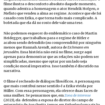
filme ilustra o desconforto absoluto daquele momento,
quando adentra a homenagem o ator Hendrik Hofgen, o
Mefisto que vendeu a alma ao regime. Acontece que ele foi
casado com Erika, o que torna tudo mais complicado. A
bofetada que ela dá no rosto dele vale uma tese.
Não podemos esquecer do emblemático caso de Martin
Heidegger, que trabalhou para o regime de Hitler e
acabou sendo defendido (ou compreendido) por ninguém
menos que Hannah Arendt, autora de
Eichmann em
Jerusalém.
Essa história não está no filme, surge aqui
apenas para demonstrar que as relações não podem ser
simplificadas, mesmo que optar por um lado seja
condição moral imperativa. Isso também é discutido na
narrativa.
O filme é recheado de diálogos filosóficos. A personagem
que mais contribui nesse sentido é a Erika vivida por
Hüller. Com essa personagem, ela oferece duas faces de
uma mulher. Se pensarmos que, em
Zona de interesse
(2023), ela defendeu a esposa do diretor do campo de
extermínio de Auschwitz, temos em
Fatherland
uma visão