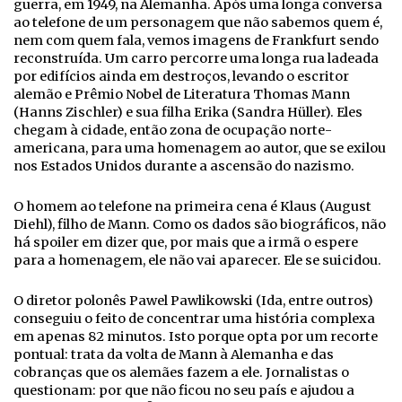
guerra, em 1949, na Alemanha. Após uma longa conversa
ao telefone de um personagem que não sabemos quem é,
nem com quem fala, vemos imagens de Frankfurt sendo
reconstruída. Um carro percorre uma longa rua ladeada
por edifícios ainda em destroços, levando o escritor
alemão e Prêmio Nobel de Literatura Thomas Mann
(Hanns Zischler) e sua filha Erika (Sandra Hüller). Eles
chegam à cidade, então zona de ocupação norte-
americana, para uma homenagem ao autor, que se exilou
nos Estados Unidos durante a ascensão do nazismo.
O homem ao telefone na primeira cena é Klaus (August
Diehl), filho de Mann. Como os dados são biográficos, não
há spoiler em dizer que, por mais que a irmã o espere
para a homenagem, ele não vai aparecer. Ele se suicidou.
O diretor polonês Pawel Pawlikowski (Ida, entre outros)
conseguiu o feito de concentrar uma história complexa
em apenas 82 minutos. Isto porque opta por um recorte
pontual: trata da volta de Mann à Alemanha e das
cobranças que os alemães fazem a ele. Jornalistas o
questionam: por que não ficou no seu país e ajudou a