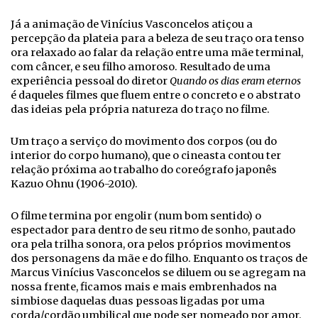
Já a animação de Vinícius Vasconcelos atiçou a
percepção da plateia para a beleza de seu traço ora tenso
ora relaxado ao falar da relação entre uma mãe terminal,
com câncer, e seu filho amoroso. Resultado de uma
experiência pessoal do diretor
Quando os dias eram eternos
é daqueles filmes que fluem entre o concreto e o abstrato
das ideias pela própria natureza do traço no filme.
Um traço a serviço do movimento dos corpos (ou do
interior do corpo humano), que o cineasta contou ter
relação próxima ao trabalho do coreógrafo japonês
Kazuo Ohnu (1906-2010).
O filme termina por engolir (num bom sentido) o
espectador para dentro de seu ritmo de sonho, pautado
ora pela trilha sonora, ora pelos próprios movimentos
dos personagens da mãe e do filho. Enquanto os traços de
Marcus Vinícius Vasconcelos se diluem ou se agregam na
nossa frente, ficamos mais e mais embrenhados na
simbiose daquelas duas pessoas ligadas por uma
corda/cordão umbilical que pode ser nomeado por amor.