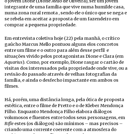
o jovem Dione (Dione Avilo de Oliveira), ser um jovem
integrante de uma família que vive numa humilde casa,
numa zona rural remota , sendo ele o único que se nega e
se rebela em aceitar a proposta de um fazendeiro em
comprar a pequena propriedade.
Em entrevista coletiva hoje (22) pela manhã, o crítico
gaúcho Marcus Mello pontuou alguns elos concretos
entre um filme e o outro para além desse perfil e
situações vivido pelos protagonistas Dione e Clara (em
Aquarius
). Como, por exemplo, Dione rasgar o cartão de
visitas dos interessados pela propriedade onde vive, ou a
revisão do passado através de velhas fotografias da
família, e ainda o desfecho impactante em ambos os
filmes.
Há, porém, uma distância longa, pela ótica de proposta
estética, entre o filme de Pretto e o de Kleber Mendonça
Filho. Enquanto Mendonça Filho elabora diálogos
volumosos e fluentes entre todos seus personagens, em
Rifle
estes (os diálogos) são mínimos – mas precisos –
criando uma corrente coerente com a atmosfera do