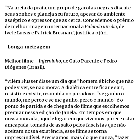
“Na areia da praia, um grupo de garotas negras discute
seus sonhos e planeja seu futuro, apesar do ambiente
asséptico e opressor que as cerca. Concedemos o prêmio
de melhor imagem internacional a
Pulando um dia
, de
Ivete Lucas e Patrick Bresnan.”, justifica o júri.
Longa-metragem
Melhor filme –
Inferninho
, de Guto Parente e Pedro
Diógenes (Brasil).
“Vilém Flusser disse um dia que “homem é bicho que não
pode viver, se não mora”. A dialética entre ficar e sair,
resistir e existir, resumida no paradoxo: “se ganho o
mundo, me perco e se me ganho, perco o mundo” é o
ponto de partida e de chegada do filme que escolhemos
premiar nessa edição do Janela. Em tempos em que
nossa morada, aquele lugar em que vivemos, parece estar
ameaçada, tomada de assalto pelos fascistas que não
aceitam nossa existência, esse filme se torna
imprescindível. Precisamos, mais do que nunca, “fazer