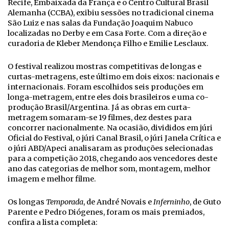
Recife, Embaixada da França e o Centro Cultural Brasil
Alemanha (CCBA), exibiu sessões no tradicional cinema
São Luiz e nas salas da Fundação Joaquim Nabuco
localizadas no Derby e em Casa Forte. Com a direção e
curadoria de Kleber Mendonça Filho e Emilie Lesclaux.
O festival realizou mostras competitivas de longas e
curtas-metragens, este último em dois eixos: nacionais e
internacionais. Foram escolhidos seis produções em
longa-metragem, entre eles dois brasileiros e uma co-
produção Brasil/Argentina. Já as obras em curta-
metragem somaram-se 19 filmes, dez destes para
concorrer nacionalmente. Na ocasião, divididos em júri
Oficial do Festival, o júri Canal Brasil, o júri Janela Crítica e
o júri ABD/Apeci analisaram as produções selecionadas
para a competição 2018, chegando aos vencedores deste
ano das categorias de melhor som, montagem, melhor
imagem e melhor filme.
Os longas
Temporada
, de André Novais e
Inferninho
, de Guto
Parente e Pedro Diógenes, foram os mais premiados,
confira a lista completa: