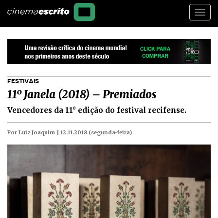
Togg
navi
FESTIVAIS
11º Janela (2018) – Premiados
Vencedores da 11° edição do festival recifense.
Por Luiz Joaquim |
12.11.2018 (segunda-feira)