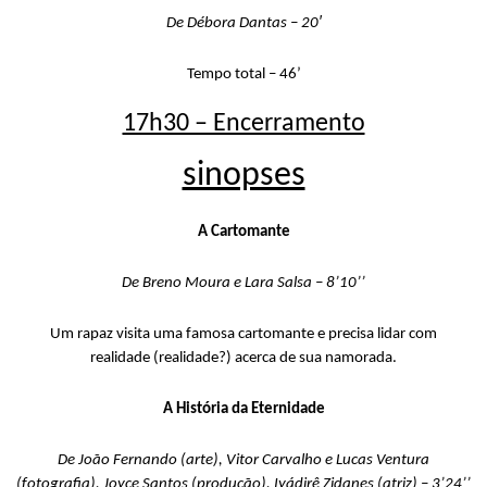
De Débora Dantas – 20′
Tempo total –
46
’
17h30 – Encerramento
sinopses
A Cartomante
De Breno Moura e Lara Salsa – 8’10’’
Um rapaz visita uma famosa cartomante e precisa lidar com
realidade (realidade?) acerca de sua namorada.
A História da Eternidade
De João Fernando (arte), Vitor Carvalho e Lucas Ventura
(fotografia), Joyce Santos (produção),
Iyádirê
Zidanes
(atriz) – 3’24’’