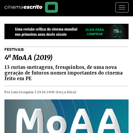
Togg
navi
FESTIVAIS
4ª MoAA (2019)
13 curtas-metragens, fresquinhos, de uma nova
geração de futuros nomes importantes do cinema
feito em PE
Por Luiz Joaquim |
29.10.2019 (terça-feira)