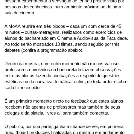
possam experimentar a sensação de ter seu projeto visto por
pessoas desconhecidas, num ambiente próximo ao de uma
sala de cinema.
A
MoAA
reunirá em três blocos – cada um com cerca de 45
minutos – curtas-metragens, realizados como exercícios de
alunos do bacharelado em Cinema e Audiovisual da Faculdade.
Ao todo serão mostrados 1
3
filmes, sendo seguido por três
debates (confira a programação abaixo)
.
Dentro da mostra, num outro momento não menos valioso,
professores envolvidos no bacharelado fazem observações
entre os blocos fazendo pontuações a respeito de questões
estéticas ou da narrativa, temática, enfim, de toda ordem sobre
cada filme exibido.
É um primeiro momento direto de
feedback
que estes alunos
recebem não apenas de professores mas também de seus
colegas e da plateia, livres ali para também comentar.
O público, por sua parte, ganha a chance de ver, em primeira
mão, (boas) produções finalizadas ou mesmo em andamento