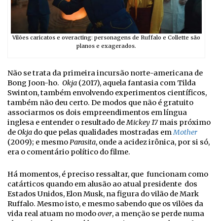
Vilões caricatos e overacting: personagens de Ruffalo e Collette são
planos e exagerados.
Não se trata da primeira incursão norte-americana de
Bong Joon-ho.
Okja
(2017), aquela fantasia com Tilda
Swinton, também envolvendo experimentos científicos,
também não deu certo. De modos que não é gratuito
associarmos os dois empreendimentos em língua
inglesa e entender o resultado de
Mickey 17
mais próximo
de
Okja
do que pelas qualidades mostradas em
Mother
(2009); e mesmo
Parasita
, onde a acidez irônica, por si só,
era o comentário político do filme.
Há momentos, é preciso ressaltar, que funcionam como
catárticos quando em alusão ao atual presidente dos
Estados Unidos, Elon Musk, na figura do vilão de Mark
Ruffalo. Mesmo isto, e mesmo sabendo que os vilões da
vida real atuam no modo
over
, a menção se perde numa