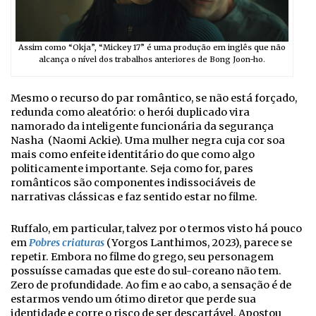
Assim como “Okja”, “Mickey 17” é uma produção em inglês que não
alcança o nível dos trabalhos anteriores de Bong Joon-ho.
Mesmo o recurso do par romântico, se não está forçado,
redunda como aleatório: o herói duplicado vira
namorado da inteligente funcionária da segurança
Nasha (Naomi Ackie). Uma mulher negra cuja cor soa
mais como enfeite identitário do que como algo
politicamente importante. Seja como for, pares
românticos são componentes indissociáveis de
narrativas clássicas e faz sentido estar no filme.
Ruffalo, em particular, talvez por o termos visto há pouco
em
Pobres criaturas
(Yorgos Lanthimos, 2023), parece se
repetir. Embora no filme do grego, seu personagem
possuísse camadas que este do sul-coreano não tem.
Zero de profundidade. Ao fim e ao cabo, a sensação é de
estarmos vendo um ótimo diretor que perde sua
identidade e corre o risco de ser descartável. Apostou