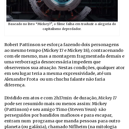
Baseado no livro “Mickey7”, o filme falha em traduzir a alegoria do
capitalismo depredador.
Robert Pattinson se esforça fazendo dois personagens
ao mesmo tempo (Mickey 17 e Mickey 18), contracenando
com ele mesmo, mas a montagem fragmentada demais e
uma verborragia desnecessária impedem que
observemos sua atuação. Nestas condições, qualquer ator
em seu lugar teria a mesma expressividade, até um
Alexandre Frota ou um chuchu falante não faria
diferença.
Dividido em atos e com 2h17min de duração,
Mickey 17
pode ser resumido mais ou menos assim: Mickey
(Pattinson) e seu amigo Timo (Steven Yeun) são
perseguidos por bandidos mafiosos e para escapar,
entram num programa que manda pessoas para outro
planeta (ou galáxia), chamado Niflheim (na mitologia