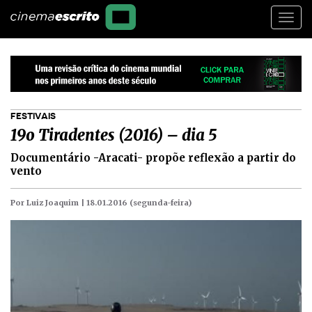
Togg
navi
FESTIVAIS
19o Tiradentes (2016) – dia 5
Documentário -Aracati- propõe reflexão a partir do
vento
Por Luiz Joaquim |
18.01.2016 (segunda-feira)