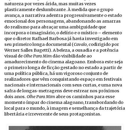
natureza por vezes árida, mas muitas vezes
plasticamente deslumbrante. À medida que o grupo
avança, a narrativa adentra progressivamente o estado
emocional dos personagens, abandonando as amarras
do realismo para abraçar uma ambiguidade que
incorpora o imaginário, o delírio e o místico – elemento
que o diretor Rafhael Barbosa já havia investigado em
seu primeiro longa documental (
Cavalo
, codirigido por
Werner Salles Bagetti). A beleza, a ousadia e a potência
visual de
Olhe Para Mim
dão visibilidade ao
amadurecimento do cinema alagoano. Embora este seja
o primeiro longa de ficção gestado no estado a partir de
uma política pública, há um vigoroso conjunto de
realizadores que vêm conquistando espaço em festivais
nacionais e internacionais com seus curtas, e uma nova
safra de longas-metragens deve estrear nos próximos
dois anos.
Olhe Para Mim
abre os caminhos para esse
momento ímpar do cinema alagoano, transbordando do
local para o mundo, à imagem e semelhança da trajetória
libertária e irreverente de seus protagonistas.