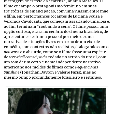
metragem de estreia da cearense Janaína Marques. O
filme encampa o protagonismo feminino em suas
trajetórias de emancipação, com uma viagem entre mãe
e filha, em performances tocantes de Luciana Souza e
Veronica Cavalcanti, que começam assaltando uma loja e,
ao fim, terminam “roubando a cena”. O filme possui uma
opção curiosa, e rara no cenário do cinema brasileiro, de
apresentar esse drama pessoal por meio de uma
narrativa de situações livres em torno de um eixo de
comédia, com contextos não realistas, dialogando com o
nonsense
e o absurdo, como se o filme fosse uma espécie
de
screwball comedy indie
rodada no sertão do Brasil, com
um tom de um certo cinema independente narrativo
americano aos moldes de filmes como
Pequena Miss
Sunshine
(Jonathan Dayton e Valerie Faris), mas ao
mesmo tempo profundamente brasileiro e sertanejo.