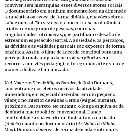
conviver, sem hierarquias, esses diversos atores sociais.
O documentário em nenhum momento foca na dimensão
terapêutica ou evoca, de forma didática, chavões sobre a
saúde mental. Em vez disso, concentra-se na dinâmica
criativa de um grupo de pessoas, com suas
singularidades intrínsecas, que partilham o desafio de
estrear um espetáculo teatral. A ansiedade, os percalços,
as dúvidas e as vaidades pessoais são expostos de forma
orgânica. Assim, o filme de Lacerda contribui para uma
percepção mais ampla da neurodivergência sem
recorrer a um viés pedagógico, integrando arte e vida de
maneira lúdica e humanizada.
Já
A Noite e os Dias de Miguel Burnier
, de João Dumans,
concentra-se nos efeitos nocivos da atividade
mineradora, em especial da Gerdau, em um pequeno
vilarejo no interior de Minas Gerais (Miguel Burnier),
próximo a Ouro Preto. No entanto, o longa esquiva-se da
denúncia macropolítica convencional. Dando
continuidade à sua escritura fílmica, tanto na ficção
(
Arábia
) quanto no documentário (
As Linhas da Minha
Mão
), Dumans observa, de forma delicada e íntima, os