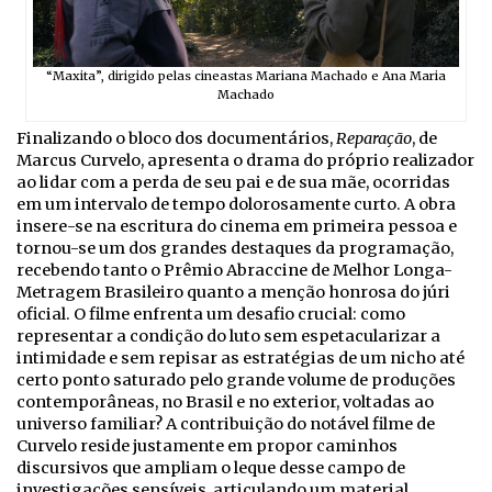
“Maxita”, dirigido pelas cineastas Mariana Machado e Ana Maria
Machado
Finalizando o bloco dos documentários,
Reparação
, de
Marcus Curvelo, apresenta o drama do próprio realizador
ao lidar com a perda de seu pai e de sua mãe, ocorridas
em um intervalo de tempo dolorosamente curto. A obra
insere-se na escritura do cinema em primeira pessoa e
tornou-se um dos grandes destaques da programação,
recebendo tanto o Prêmio Abraccine de Melhor Longa-
Metragem Brasileiro quanto a menção honrosa do júri
oficial. O filme enfrenta um desafio crucial: como
representar a condição do luto sem espetacularizar a
intimidade e sem repisar as estratégias de um nicho até
certo ponto saturado pelo grande volume de produções
contemporâneas, no Brasil e no exterior, voltadas ao
universo familiar? A contribuição do notável filme de
Curvelo reside justamente em propor caminhos
discursivos que ampliam o leque desse campo de
investigações sensíveis, articulando um material