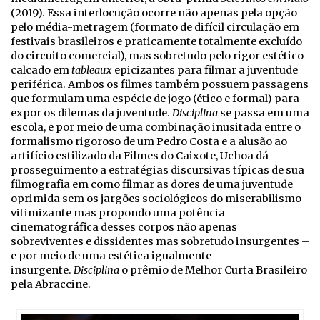
(2019). Essa interlocução ocorre não apenas pela opção
pelo média-metragem (formato de difícil circulação em
festivais brasileiros e praticamente totalmente excluído
do circuito comercial), mas sobretudo pelo rigor estético
calcado em
tableaux
epicizantes para filmar a juventude
periférica. Ambos os filmes também possuem passagens
que formulam uma espécie de jogo (ético e formal) para
expor os dilemas da juventude.
Disciplina
se passa em uma
escola, e por meio de uma combinação inusitada entre o
formalismo rigoroso de um Pedro Costa e a alusão ao
artifício estilizado da Filmes do Caixote, Uchoa dá
prosseguimento a estratégias discursivas típicas de sua
filmografia em como filmar as dores de uma juventude
oprimida sem os jargões sociológicos do miserabilismo
vitimizante mas propondo uma potência
cinematográfica desses corpos não apenas
sobreviventes e dissidentes mas sobretudo insurgentes –
e por meio de uma estética igualmente
insurgente.
Disciplina
o prêmio de Melhor Curta Brasileiro
pela Abraccine.