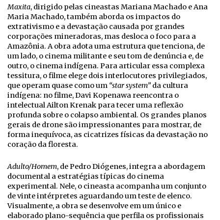
Maxita
, dirigido pelas cineastas Mariana Machado e Ana
Maria Machado, também aborda os impactos do
extrativismo e a devastação causada por grandes
corporações mineradoras, mas desloca o foco para a
Amazônia. A obra adota uma estrutura que tenciona, de
um lado, o cinema militante e seu tom de denúncia e, de
outro, o cinema indígena. Para articular essa complexa
tessitura, o filme elege dois interlocutores privilegiados,
que operam quase como um
“star system”
da cultura
indígena: no filme, Davi Kopenawa reencontra o
intelectual Ailton Krenak para tecer uma reflexão
profunda sobre o colapso ambiental. Os grandes planos
gerais de drone são impressionantes para mostrar, de
forma inequívoca, as cicatrizes físicas da devastação no
coração da floresta.
Adulto/Homem
, de Pedro Diógenes, integra a abordagem
documental a estratégias típicas do cinema
experimental. Nele, o cineasta acompanha um conjunto
de vinte intérpretes aguardando um teste de elenco.
Visualmente, a obra se desenvolve em um único e
elaborado plano-sequência que perfila os profissionais