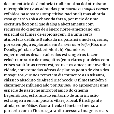
documentário de denúncia tradicional ou do intimismo
micropolítico (vias adotadas por
Maxita
ou
Miguel Bornier
,
exibidos na Mostra Competitiva Nacional) mas aborda
essa questão sob a chave da farsa, por meio de uma
escritura ficcional que dialoga abertamente com
recursos do cinema de gênero norte-americano, em
especial os filmes de espionagem. Há uma certa
atmosfera de filme B calcada na paranoia nuclear, como,
por exemplo, a explorada em
A morte num beijo
(Kiss me
Deadly, pérola de Robert Aldrich). Quando os
experimentos desastrados dos estrangeiros fazem
eclodir um surto de mosquitos (com claros paralelos com
crises sanitárias recentes), os insetos ameaçam invadir a
cidade, com tomadas aéreas de planos ponto de vista dos
mosquitos, que nos remetem diretamente a
Os pássaros
,
clássico absoluto de Alfred Hitchcock. O filme também é
claramente influenciado por
Bacurau
, ao apresentar uma
espécie de pastiche antropofágico do cinema
hegemônico, estruturado em torno de uma invasão
estrangeira em um pacato vilarejo local. É instigante,
ainda, como
Yellow Cake
articula ciência e cinema: a
parceria com a Fiocruz garantiu acesso a imagens reais