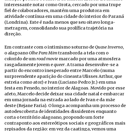
interessante notar como Grota, cercado por uma trupe
fiel de colaboradores, mantém uma produtora em
atividade contínua em uma cidade do interior do Paraná
(Londrina). Este é nada menos que seu oitavo longa-
metragem, consolidando sua prolífica trajetória na
direção.
Em contraste com o intimismo soturno de
Quase Inverno
,
o alagoano
Olhe Para Mim
transborda a tela com o
colorido de um
road movie
marcado por uma atmosfera
rasgadamente jovem e
queer
. A trama desenvolve-se a
partir do encontro inesperado entre Marcelo (numa
surpreendente aparição do cineasta Ulisses Arthur, que
estreia como ator) e Ivan (Luciano Pedro Jr.) em uma
festa em Penedo, no interior de Alagoas. Movido por esse
afeto, Marcelo decide deixar sua cidade natal e embarcar
em uma jornada na estrada ao lado de Ivan e da mãe
deste (Rejane Faria). O longa acompanha um processo de
autodescoberta de identidades dissidentes enquanto
corta o território alagoano, propondo um forte
contraponto aos estereótipos sociais e geográficos mais
repisados da região: em vez da caatinga, vemos uma