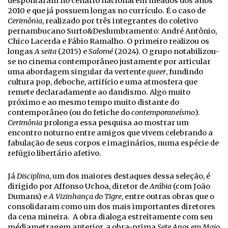
despontaram no cenário nacional em meados dos anos
2010 e que já possuem longas no currículo. É o caso de
Cerimônia
, realizado por três integrantes do coletivo
pernambucano Surto&Deslumbramento: André Antônio,
Chico Lacerda e Fábio Ramalho. O primeiro realizou os
longas
A seita
(2015) e
Salomé
(2024). O grupo notabilizou-
se no cinema contemporâneo justamente por articular
uma abordagem singular da vertente
queer
, fundindo
cultura pop, deboche, artifício e uma atmosfera que
remete declaradamente ao dandismo. Algo muito
próximo e ao mesmo tempo muito distante do
contemporâneo (ou do fetiche do
contemporaneísmo
).
Cerimônia
prolonga essa pesquisa ao mostrar um
encontro noturno entre amigos que vivem celebrando a
fabulação de seus corpos e imaginários, numa espécie de
refúgio libertário afetivo.
Já
Disciplina
, um dos maiores destaques dessa seleção, é
dirigido por Affonso Uchoa, diretor de
Arábia
(com João
Dumans) e
A Vizinhança do Tigre
, entre outras obras que o
consolidaram como um dos mais importantes diretores
da cena mineira. A obra dialoga estreitamente com seu
médiametragem anterior, a obra-prima
Sete Anos em Maio