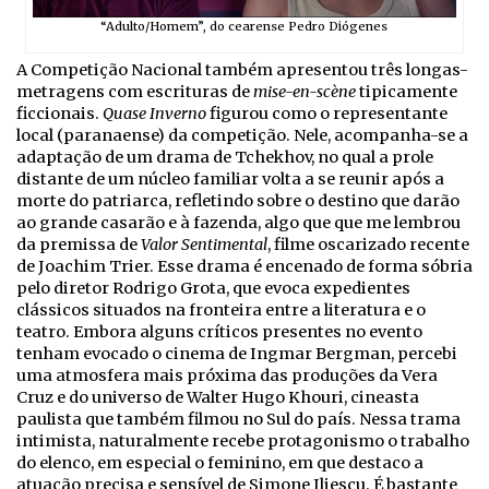
“Adulto/Homem”, do cearense Pedro Diógenes
A Competição Nacional também apresentou três longas-
metragens com escrituras de
mise-en-scène
tipicamente
ficcionais.
Quase Inverno
figurou como o representante
local (paranaense) da competição. Nele, acompanha-se a
adaptação de um drama de Tchekhov, no qual a prole
distante de um núcleo familiar volta a se reunir após a
morte do patriarca, refletindo sobre o destino que darão
ao grande casarão e à fazenda, algo que que me lembrou
da premissa de
Valor Sentimental
, filme oscarizado recente
de Joachim Trier. Esse drama é encenado de forma sóbria
pelo diretor Rodrigo Grota, que evoca expedientes
clássicos situados na fronteira entre a literatura e o
teatro. Embora alguns críticos presentes no evento
tenham evocado o cinema de Ingmar Bergman, percebi
uma atmosfera mais próxima das produções da Vera
Cruz e do universo de Walter Hugo Khouri, cineasta
paulista que também filmou no Sul do país. Nessa trama
intimista, naturalmente recebe protagonismo o trabalho
do elenco, em especial o feminino, em que destaco a
atuação precisa e sensível de Simone Iliescu. É bastante