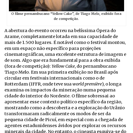
O filme pernambucano “Yellow Cake”, de Tiago Melo, exibido fora
de competição.
A abertura do evento ocorreu na belíssima Ópera do
Arame, completamente lotada em sua capacidade de
mais de 1.500 lugares. É notável como o festival montou,
em um espaço não específico para projeções
cinematográficas, uma excelente estrutura de imagem e
de som. Algo que era fundamental para a obra exibida
(fora de competição):
Yellow Cake
, do pernambucano
Tiago Melo. Em sua primeira exibição no Brasil após
circular em festivais internacionais como o de
Rotterdam (IFFR, onde teve sua
world première
), o longa
examina os impactos da mineração numa pequena
cidade do interior do Nordeste. O filme sobressai ao
apresentar esse contexto político específico da região,
mostrando como a descoberta e a exploração do Urânio
transformaram radicalmente os modos de ser da
pequena cidade de Picuí, em especial com a chegada de
agentes estadunidenses ávidos por explorar os recursos
minerais da cidade. No entanto, o cineasta esquiva-se do