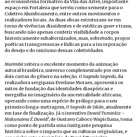
ao ecossistema formativo da Vila das Artes, importante
espaço em Fortaleza que serviu como semente para o
Coletivo Alumbramento, entre outros movimentos e
realizadores locais. As duas obras estruturam-se em
torno de vivências dissidentes e de estéticas
queer
e trans,
buscando não apenas conferir visibilidade a corpos
historicamente subalternizados, mas, sobretudo, propor
poéticas transgressoras e lúdicas para a incorporação
do desejo e do onirismo dessas coletividades.
Marimbã
reitera o excelente momento da animação
autoral brasileira, universo complementado por outros
dois curtas do gênero na seleção.
O Sagrado Segredo
, da
realizadora sergipana Everlane Moraes, apresenta os
mitos de fundação das identidades diaspóricas e
mergulha no imaginário da ancestralidade africana,
operando como uma espécie de prólogo para o seu
primeiro longa-metragem,
O Segredo de Sikán
, atualmente
em fase de finalização. Já o inventivo
Duwid Tuminkiz –
Makunaima É Duwid?
, de Gustavo Caboco Wapichana, toma
como ponto de partida uma instigante pesquisa
histórica sobre o impacto que as culturas originárias, e