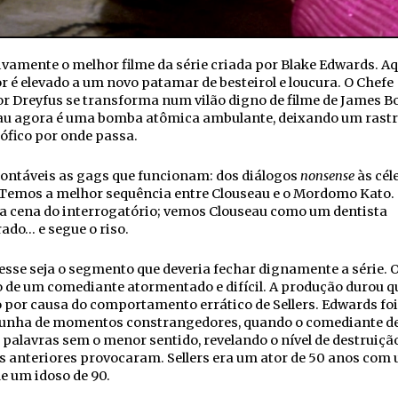
ivamente o melhor filme da série criada por Blake Edwards. Aq
 é elevado a um novo patamar de besteirol e loucura. O Chefe
r Dreyfus se transforma num vilão digno de filme de James B
au agora é uma bomba atômica ambulante, deixando um rast
ófico por onde passa.
contáveis as gags que funcionam: dos diálogos
nonsense
às cél
 Temos a melhor sequência entre Clouseau e o Mordomo Kato
ia cena do interrogatório; vemos Clouseau como um dentista
ado… e segue o riso.
esse seja o segmento que deveria fechar dignamente a série. 
 de um comediante atormentado e difícil. A produção durou q
por causa do comportamento errático de Sellers. Edwards foi
unha de momentos constrangedores, quando o comediante de
 palavras sem o menor sentido, revelando o nível de destruiçã
s anteriores provocaram. Sellers era um ator de 50 anos com
e um idoso de 90.