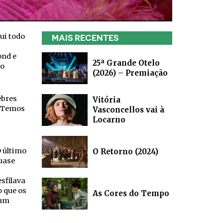
ui todo
MAIS RECENTES
ond e
25ª Grande Otelo
ro
(2026) – Premiação
ebres
Vitória
. Temos
Vasconcellos vai à
Locarno
O último
O Retorno (2024)
uase
sfilava
o que os
As Cores do Tempo
 um