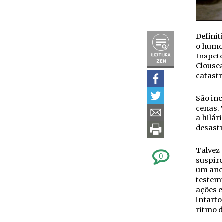
Definit
o humor
Inspeto
Clouse
catastr
São in
cenas.
a hilár
desastr
Talvez 
0
suspiro
um ano 
testem
ações e
infarto
ritmo d