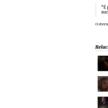
“É 
suc
O etern
Relac