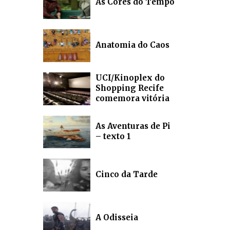
As Cores do Tempo
Anatomia do Caos
UCI/Kinoplex do
Shopping Recife
comemora vitória
As Aventuras de Pi
– texto 1
Cinco da Tarde
A Odisseia