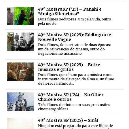
49ª MostraSP (’25) – Panahi e
“Amiga Silenciosa”
Dois filmes sedutores: um pela vida, outro
pela morte
49ª Mostra SP (2025): Eddington e
Nouvelle Vague
Dois filmes, dois retratos de duas épocas:
um da reinvenção do cinema, outro do
negacionismo assassino
49ª Mostra SP (2025) – Entre
músicas e gritos
Dois filmes que olham para a música como
instrumento de elevação da alma e um filme
de horror natimort…
49ª Mostra SP (’24) – No Other
Choice e outros
Três filmes distintos em suas pretensões
cinematográficas
49ª Mostra SP (2025) – Sirât
Ninguém está preparado para este filme de