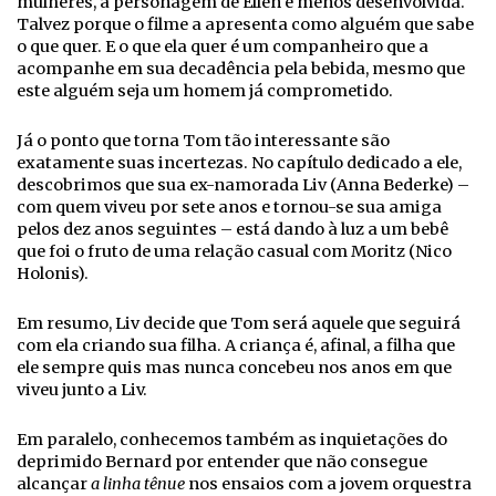
mulheres, a personagem de Ellen é menos desenvolvida.
Talvez porque o filme a apresenta como alguém que sabe
o que quer. E o que ela quer é um companheiro que a
acompanhe em sua decadência pela bebida, mesmo que
este alguém seja um homem já comprometido.
Já o ponto que torna Tom tão interessante são
exatamente suas incertezas. No capítulo dedicado a ele,
descobrimos que sua ex-namorada Liv (Anna Bederke) –
com quem viveu por sete anos e tornou-se sua amiga
pelos dez anos seguintes – está dando à luz a um bebê
que foi o fruto de uma relação casual com Moritz (Nico
Holonis).
Em resumo, Liv decide que Tom será aquele que seguirá
com ela criando sua filha. A criança é, afinal, a filha que
ele sempre quis mas nunca concebeu nos anos em que
viveu junto a Liv.
Em paralelo, conhecemos também as inquietações do
deprimido Bernard por entender que não consegue
alcançar
a linha tênue
nos ensaios com a jovem orquestra