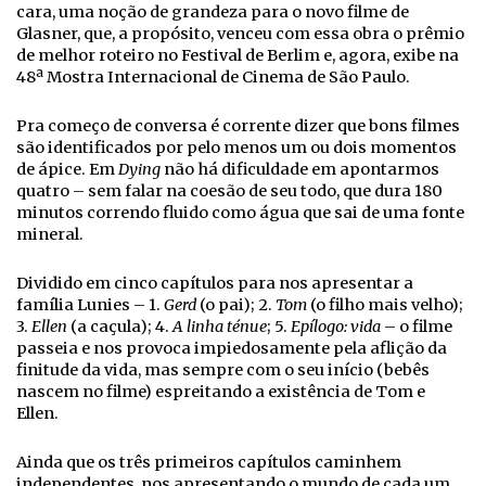
cara, uma noção de grandeza para o novo filme de
Glasner, que, a propósito, venceu com essa obra o prêmio
de melhor roteiro no Festival de Berlim e, agora, exibe na
48ª Mostra Internacional de Cinema de São Paulo.
Pra começo de conversa é corrente dizer que bons filmes
são identificados por pelo menos um ou dois momentos
de ápice. Em
Dying
não há dificuldade em apontarmos
quatro – sem falar na coesão de seu todo, que dura 180
minutos correndo fluido como água que sai de uma fonte
mineral.
Dividido em cinco capítulos para nos apresentar a
família Lunies – 1.
Gerd
(o pai); 2.
Tom
(o filho mais velho);
3.
Ellen
(a caçula); 4.
A linha ténue
; 5.
Epílogo: vida
– o filme
passeia e nos provoca impiedosamente pela aflição da
finitude da vida, mas sempre com o seu início (bebês
nascem no filme) espreitando a existência de Tom e
Ellen.
Ainda que os três primeiros capítulos caminhem
independentes, nos apresentando o mundo de cada um