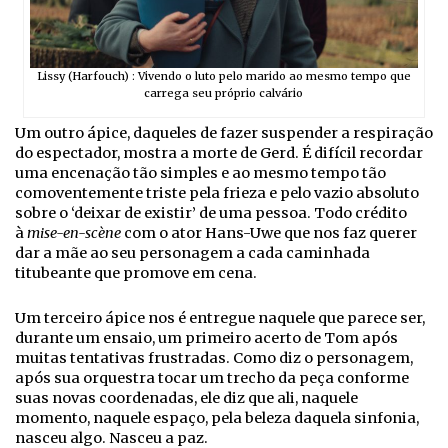
Lissy (Harfouch) : Vivendo o luto pelo marido ao mesmo tempo que
carrega seu próprio calvário
Um outro ápice, daqueles de fazer suspender a respiração
do espectador, mostra a morte de Gerd. É difícil recordar
uma encenação tão simples e ao mesmo tempo tão
comoventemente triste pela frieza e pelo vazio absoluto
sobre o ‘deixar de existir’ de uma pessoa. Todo crédito
à
mise-en-scène
com o ator Hans-Uwe que nos faz querer
dar a mãe ao seu personagem a cada caminhada
titubeante que promove em cena.
Um terceiro ápice nos é entregue naquele que parece ser,
durante um ensaio, um primeiro acerto de Tom após
muitas tentativas frustradas. Como diz o personagem,
após sua orquestra tocar um trecho da peça conforme
suas novas coordenadas, ele diz que ali, naquele
momento, naquele espaço, pela beleza daquela sinfonia,
nasceu algo. Nasceu a paz.