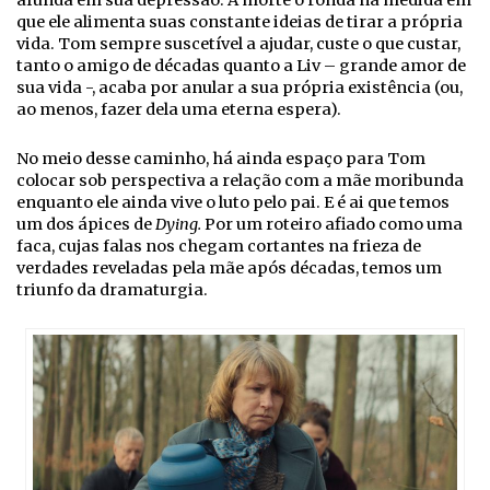
afunda em sua depressão. A morte o ronda na medida em
que ele alimenta suas constante ideias de tirar a própria
vida. Tom sempre suscetível a ajudar, custe o que custar,
tanto o amigo de décadas quanto a Liv – grande amor de
sua vida -, acaba por anular a sua própria existência (ou,
ao menos, fazer dela uma eterna espera).
No meio desse caminho, há ainda espaço para Tom
colocar sob perspectiva a relação com a mãe moribunda
enquanto ele ainda vive o luto pelo pai. E é ai que temos
um dos ápices de
Dying.
Por um roteiro afiado como uma
faca, cujas falas nos chegam cortantes na frieza de
verdades reveladas pela mãe após décadas, temos um
triunfo da dramaturgia.